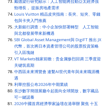
戴德梁行研究顯示：人工智能將拉動亞太經濟強
勁增長， 提振房地產需求
Louis Vuitton 精品皮夾指南：長夾、短夾、零錢
包與卡夾入門推薦
大新銀行調查：中小企加快部署轉型 人工智能
與北都發展帶來新機遇
SBI Global Asset Management與 DigiFT 推出 JX
代幣，首次將日本資產管理公司的股票投資策略
引入區塊鏈
VT Markets独家前瞻：贵金属惨烈回调 三季度迎
关键筑底期
中西區未來博覽會 連繫AI世代青年與未來職涯機
遇
利華控股公布2026年中期業績
長沙數字簡牘展廳今起面向全球開放，數字藏品
可一鍵認養
2026中國首席經濟學家論壇在港舉辦 聚焦 十五