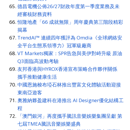
德昌電機公佈26/27財政年度第一季度業務及未
經審核財務資料
恒隆地產「66 成就無限」周年慶典第三階段精彩
揭幕
TrendAI™ 連續四年獲評為 Omdia《全球網絡安
全平台生態系領導力》冠軍級廠商
VT Markets獨家：SPR告急與美伊對峙升級 原油
Q3面臨高波動考驗
友邦香港與HYROX香港宣布策略合作夥伴關係
攜手推動健康生活
中國恩施梭布埡石林推出豐富文化體驗活動迎接
東南亞遊客
奧雅納夥盈建科在港推出 AI Designer優化結構工
程
「澳門銀河」再度攜手騰訊音樂娛樂集團呈獻 第
七屆TMEA騰訊音樂娛樂盛典