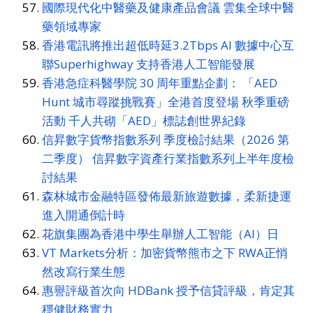
國際現代化中醫藥及健康產品會議 雲集全球中醫
藥領域專家
香港電訊將推出超低時延3.2Tbps AI 數據中心互
聯Superhighway 支持香港人工智能發展
香港急症科醫學院 30 周年重點企劃： 「AED
Hunt 城市尋蹤挑戰賽」全港首度登場 秋季重磅
活動 千人共砌「AED」標誌創世界紀錄
信昇數字貨幣指數系列 季度檢討結果（2026 第
二季度） 信昇數字資產行業指數系列上半年度檢
討結果
森林城市金融特區發佈最新旅遊數據，柔新捷運
進入開通倒計時
花旗集團為香港中學生舉辦人工智能（AI）日
VT Markets分析：加密貨幣熊市之下 RWA正悄
然改寫行業生態
惠譽評級首次向 HDBank 授予信貸評級，肯定其
穩健財務實力