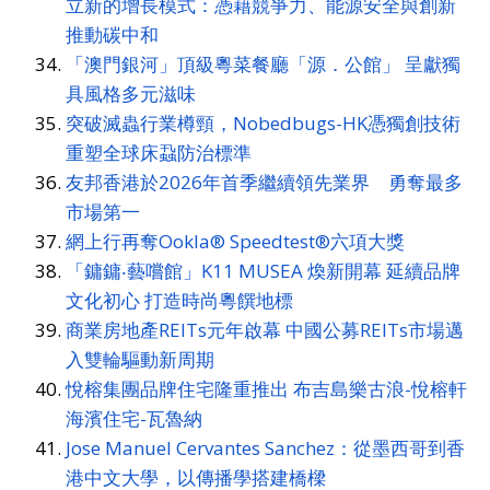
立新的增長模式：憑藉競爭力、能源安全與創新
推動碳中和
「澳門銀河」頂級粵菜餐廳「源．公館」 呈獻獨
具風格多元滋味
突破滅蟲行業樽頸，Nobedbugs-HK憑獨創技術
重塑全球床蝨防治標準
友邦香港於2026年首季繼續領先業界 勇奪最多
市場第一
網上行再奪Ookla® Speedtest®六項大獎
「鏞鏞‧藝嚐館」K11 MUSEA 煥新開幕 延續品牌
文化初心 打造時尚粵饌地標
商業房地產REITs元年啟幕 中國公募REITs市場邁
入雙輪驅動新周期
悅榕集團品牌住宅隆重推出 布吉島樂古浪-悅榕軒
海濱住宅-瓦魯納
Jose Manuel Cervantes Sanchez：從墨西哥到香
港中文大學，以傳播學搭建橋樑