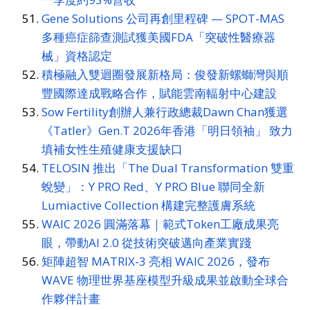
Gene Solutions 公司再創里程碑 — SPOT-MAS
多種癌症篩查測試獲美國FDA「突破性醫療器
械」資格認定
積極融入雙迴圈發展新格局：俊發新螺螄灣與順
豐國際達成戰略合作，賦能雲南輻射中心建設
Sow Fertility創辦人兼行政總裁Dawn Chan獲選
《Tatler》Gen.T 2026年香港「明日領袖」 致力
填補女性生殖健康支援缺口
TELOSIN 推出「The Dual Transformation 雙重
蛻變」：Y PRO Red、Y PRO Blue 聯同全新
Lumiactive Collection 構建完整護膚系統
WAIC 2026 圓滿落幕｜範式Token工廠成果亮
眼，帶動AI 2.0 從技術突破邁向產業實踐
矩陣超智 MATRIX-3 亮相 WAIC 2026，發布
WAVE 物理世界基座模型升級成果並啟動全球合
作夥伴計畫