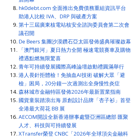
hk0debt.com 全面推出免費債務重組資訊平台
助港人比較 IVA、DRP 與破產方案
第十三屆廣東核電站核安全諮詢委員會第二次會
議召開
De Beers 集團沙漠鑽石亞太區發佈盛典璀璨啟幕
「澳門銀河」夏日熱力全開 極速電競賽車及購物
禮遇點燃無限驚喜
青年可持續發展國際高峰論壇啟動禮圓滿舉行
港人畏針拒體檢！免抽血AI技術 破解大眾「避
檢」困局，20分鐘一次過測出全身慢性炎症
森林城市金融特區發佈2026年最新置業指南
國貨童裝踏浪出海 原創設計品牌「杏子衫」首登
全港最大荷花 BB 展
AECOM開設全新香港辦事處暨亞洲區總部 匯聚
人才、科技與可持續發展
XTransfer榮登 CNBC「2026年全球頂尖金融科