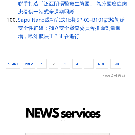
聯手打造「泛亞閉環醫療生態圈」 為跨國癌症病
患提供一站式全週期照護
Sapu Nano成功完成1b期SP-03-B101試驗初始
安全性群組；獨立安全審查委員會推薦劑量遞
增，歐洲擴展工作正在進行
START
PREV
1
2
3
4
…
NEXT
END
Page 2 of 9928