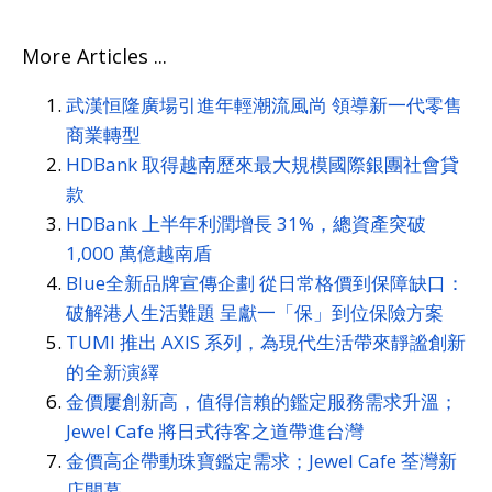
More Articles ...
武漢恒隆廣場引進年輕潮流風尚 領導新一代零售
商業轉型
HDBank 取得越南歷來最大規模國際銀團社會貸
款
HDBank 上半年利潤增長 31%，總資產突破
1,000 萬億越南盾
Blue全新品牌宣傳企劃 從日常格價到保障缺口：
破解港人生活難題 呈獻一「保」到位保險方案
TUMI 推出 AXIS 系列，為現代生活帶來靜謐創新
的全新演繹
金價屢創新高，值得信賴的鑑定服務需求升溫；
Jewel Cafe 將日式待客之道帶進台灣
金價高企帶動珠寶鑑定需求；Jewel Cafe 荃灣新
店開幕