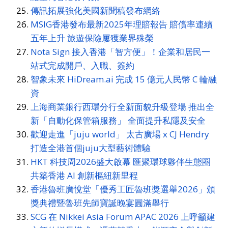
傳訊拓展強化美國新聞稿發布網絡
MSIG香港發布最新2025年理賠報告 賠償率連續
五年上升 旅遊保險屢獲業界殊榮
Nota Sign 接入香港「智方便」！企業和居民一
站式完成開戶、入職、簽約
智象未來 HiDream.ai 完成 15 億元人民幣 C 輪融
資
上海商業銀行西環分行全新面貌升級登場 推出全
新「自動化保管箱服務」 全面提升私隱及安全
歡迎走進「juju world」 太古廣場 x CJ Hendry
打造全港首個juju大型藝術體驗
HKT 科技周2026盛大啟幕 匯聚環球夥伴生態圈
共築香港 AI 創新樞紐新里程
香港魯班廣悅堂「優秀工匠魯班獎選舉2026」頒
獎典禮暨魯班先師寶誕晚宴圓滿舉行
SCG 在 Nikkei Asia Forum APAC 2026 上呼籲建