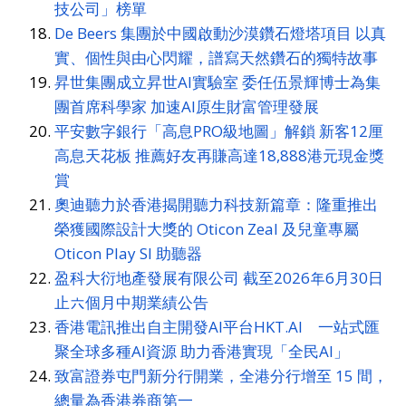
技公司」榜單
De Beers 集團於中國啟動沙漠鑽石燈塔項目 以真
實、個性與由心閃耀，譜寫天然鑽石的獨特故事
昇世集團成立昇世AI實驗室 委任伍景輝博士為集
團首席科學家 加速AI原生財富管理發展
平安數字銀行「高息PRO級地圖」解鎖 新客12厘
高息天花板 推薦好友再賺高達18,888港元現金獎
賞
奧迪聽力於香港揭開聽力科技新篇章：隆重推出
榮獲國際設計大獎的 Oticon Zeal 及兒童專屬
Oticon Play SI 助聽器
盈科大衍地產發展有限公司 截至2026年6月30日
止六個月中期業績公告
香港電訊推出自主開發AI平台HKT.AI 一站式匯
聚全球多種AI資源 助力香港實現「全民AI」
致富證券屯門新分行開業，全港分行增至 15 間，
總量為香港券商第一