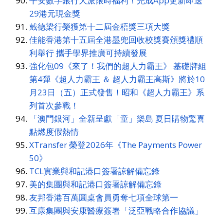
平安數字銀行大派限時福利！完成App更新即送
29港元現金獎
戴德梁行榮獲第十二屆金梧獎三項大獎
佳能香港第十五屆全港墨兜回收校獎賽頒獎禮順
利舉行 攜手學界推廣可持續發展
強化包09《來了！我們的超人力霸王》 基礎牌組
第4彈《超人力霸王 ＆ 超人力霸王高斯》將於10
月23日（五）正式發售！昭和《超人力霸王》系
列首次參戰！
「澳門銀河」全新呈獻「童」樂島 夏日購物驚喜
點燃度假熱情
XTransfer 榮登2026年《The Payments Power
50》
TCL實業與和記港口簽署諒解備忘錄
美的集團與和記港口簽署諒解備忘錄
友邦香港百萬圓桌會員勇奪七項全球第一
互康集團與安康醫療簽署「泛亞戰略合作協議」