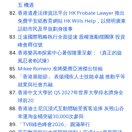
五 機遇
香港遺產法律資訊平台 HK Probate Lawyer 推出
免費平安紙教育網站 HK Wills Help，以簡明廣東
話助市民及早規劃身後事
泛遠國際戰略執行全面提速 股權激勵穩團隊 投資
峰會釋信號
香港樂高®探索中心暑假隆重呈獻：《真正的旋
風忍者®試煉》
Mikee Romero 准將榮膺亞洲傑出領袖
「香港展能節」 表揚殘疾人士技能卓越 推動平等
就業與社會共融
香港中文大學於 QS 2027年世界大學排名躋身全
球前20
香港迪士尼沉浸式互動體驗受賓客追捧 灰熊山谷
幸運淘金桶突破30,000次參與
「TVB綠色峰會2026」 圓滿舉行