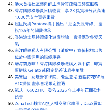
港大首推社區藥劑師主導骨質疏鬆症篩查服務
香港國際機場夏日購物賞 享 2X 獎賞積分及高達
1,000元支付寶簽賬賞
屈臣氏與Pantone攜手推出「屈臣氏長青綠」 慶
祝185年的關愛傳承
香港迪士尼持續優化遊園體驗 靈活應對多變天
氣
南洋眼鏡私人有限公司（清盤中）宣佈招標出售
位於中國深圳的眼鏡庫存
離港前必嚐！香港國際機場選購人氣手信，即賞
蛋撻味 Gelato 或限定奶茶味扁牛角酥
美贊臣「藍臻營養學院」隆重登場 親臨荷花BB展
A10攤位 盡享會場限定禮遇
範式（6682.HK）發佈 2026 年上半年正面盈利
預告
ZenaTech擴大AI無人機商業化應用，DaaS貢獻
一季度約93%營收