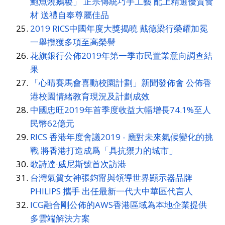
鮑魚燒鵝糉」 正宗傳統巧手工藝 配上精選優質食
材 送禮自奉尊屬佳品
2019 RICS中國年度大獎揭曉 戴德梁行榮耀加冕
一舉攬獲多項至高榮譽
花旗銀行公佈2019年第一季市民置業意向調查結
果
「心晴賽馬會喜動校園計劃」新聞發佈會 公佈香
港校園情緒教育現況及計劃成效
中國忠旺2019年首季度收益大幅增長74.1%至人
民幣62億元
RICS 香港年度會議2019 - 應對未來氣候變化的挑
戰 將香港打造成爲「具抗禦力的城市」
歌詩達·威尼斯號首次訪港
台灣氣質女神張鈞甯與領導世界顯示器品牌
PHILIPS 攜手 出任最新一代大中華區代言人
ICG融合剛公佈的AWS香港區域為本地企業提供
多雲端解決方案