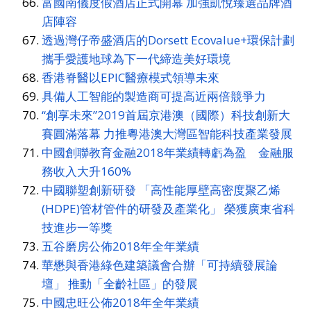
富國南儀度假酒店正式開幕 加強凱悅臻選品牌酒
店陣容
透過灣仔帝盛酒店的Dorsett Ecovalue+環保計劃
攜手愛護地球為下一代締造美好環境
香港脊醫以EPIC醫療模式領導未來
具備人工智能的製造商可提高近兩倍競爭力
“創享未來”2019首屆京港澳（國際）科技創新大
賽圓滿落幕 力推粵港澳大灣區智能科技產業發展
中國創聯教育金融2018年業績轉虧為盈 金融服
務收入大升160%
中國聯塑創新研發 「高性能厚壁高密度聚乙烯
(HDPE)管材管件的研發及產業化」 榮獲廣東省科
技進步一等獎
五谷磨房公佈2018年全年業績
華懋與香港綠色建築議會合辦「可持續發展論
壇」 推動「全齡社區」的發展
中國忠旺公佈2018年全年業績