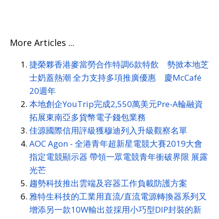
More Articles ...
捷榮夥香港麥當勞合作特調6款特飲 勢掀本地芝
士奶蓋熱潮 全力支持多項推廣優惠 慶McCafé
20週年
本地創企YouTrip完成2,550萬美元Pre-A輪融資
拓展東南亞多貨幣電子錢包業務
佳源國際信用評級獲穆迪列入升級觀察名單
AOC Agon - 全港青年超新星電競大賽2019大會
指定電競顯示器 帶領一眾電競青年衝破界限 展露
光芒
趨勢科技推出雲端及容器工作負載防護方案
雅特生科技的工業用直流/直流電源轉換器系列又
增添另一款10W輸出並採用小巧型DIP封裝的新