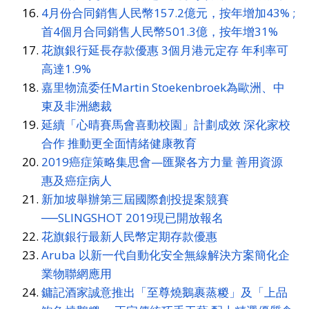
4月份合同銷售人民幣157.2億元，按年增加43% ;
首4個月合同銷售人民幣501.3億，按年增31%
花旗銀行延長存款優惠 3個月港元定存 年利率可
高達1.9%
嘉里物流委任Martin Stoekenbroek為歐洲、中
東及非洲總裁
延續「心晴賽馬會喜動校園」計劃成效 深化家校
合作 推動更全面情緒健康教育
2019癌症策略集思會—匯聚各方力量 善用資源
惠及癌症病人
新加坡舉辦第三屆國際創投提案競賽
──SLINGSHOT 2019現已開放報名
花旗銀行最新人民幣定期存款優惠
Aruba 以新一代自動化安全無線解決方案簡化企
業物聯網應用
鏞記酒家誠意推出「至尊燒鵝裹蒸糉」及「上品