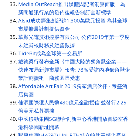
Media OutReach推出媒體與記者洞察面版 為
新聞通訊行業的發佈後報告制訂全新標準
Alsid成功籌集創紀錄1,300萬歐元投資 為其全球
市場擴展計劃提供資金
華顯光電技術控股有限公司 公佈2019年第一季度
未經審核財務及經營數據
TideBit成為全球第一交易所
戴德梁行發布全新《中國大陸的獨角獸企業——
快速布局新興市場》報告: 78％受訪內地獨角獸企
業計劃擴租 商務園區受惠
Affordable Art Fair 2019獨家酒店伙伴 - 帝盛酒
店集團
佳源國際獲人民幣430億元金融授信 並發行2.25
億美元私募票據
中國移動集團5G聯合創新中心香港開放實驗室香
港科學園新址開幕
聯康集團(HK690) Uni-PTH特立帕肽高精尖產業