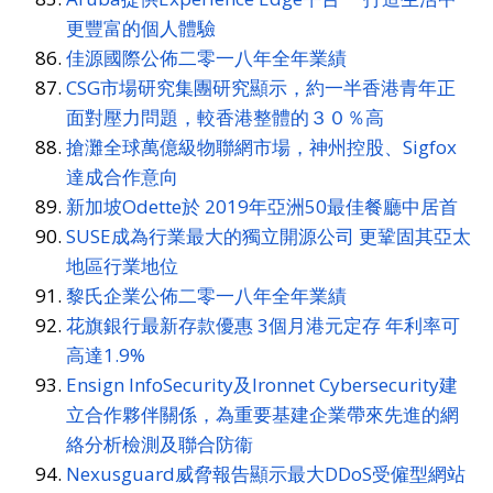
更豐富的個人體驗
佳源國際公佈二零一八年全年業績
CSG市場研究集團研究顯示，約一半香港青年正
面對壓力問題，較香港整體的３０％高
搶灘全球萬億級物聯網市場，神州控股、Sigfox
達成合作意向
新加坡Odette於 2019年亞洲50最佳餐廳中居首
SUSE成為行業最大的獨立開源公司 更鞏固其亞太
地區行業地位
黎氏企業公佈二零一八年全年業績
花旗銀行最新存款優惠 3個月港元定存 年利率可
高達1.9%
Ensign InfoSecurity及Ironnet Cybersecurity建
立合作夥伴關係，為重要基建企業帶來先進的網
絡分析檢測及聯合防衞
Nexusguard威脅報告顯示最大DDoS受僱型網站