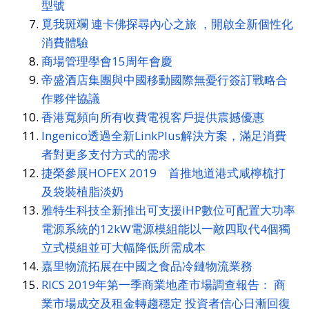
型號
覓我斑斕 連卡佛探尋內心之旅 ，開啟全新個性化
消費體驗
商場管理學會15周年會慶
帝盛酒店集團與中國移動國際無憂行簽訂戰略合
作夥伴協議
香港寬頻向所有收費電視客戶提供震撼優惠
Ingenico透過全新LinkPlus解決方案，滿足消費
者對更多支付方式的需求
捷榮參展HOFEX 2019 首推地道港式咸檸梳打
及袋裝植脂淡奶
雅特生科技全新推出可支援iHP數位可配置大功率
電源系統的12kW電源模組能以一敵四取代4個獨
立式模組並可大幅降低所需成本
嘉里物流拓展在中國之食品冷鏈物流業務
RICS 2019年第一季商業地產市場調查報告： 商
業市場成交及租金轉趨穩定 投資者信心日漸回復