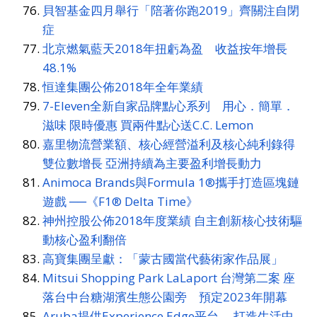
貝智基金四月舉行「陪著你跑2019」齊關注自閉
症
北京燃氣藍天2018年扭虧為盈 收益按年增長
48.1%
恒達集團公佈2018年全年業績
7-Eleven全新自家品牌點心系列 用心．簡單．
滋味 限時優惠 買兩件點心送C.C. Lemon
嘉里物流營業額、核心經營溢利及核心純利錄得
雙位數增長 亞洲持續為主要盈利增長動力
Animoca Brands與Formula 1®攜手打造區塊鏈
遊戲 ──《F1® Delta Time》
神州控股公佈2018年度業績 自主創新核心技術驅
動核心盈利翻倍
高寶集團呈獻：「蒙古國當代藝術家作品展」
Mitsui Shopping Park LaLaport 台灣第二案 座
落台中台糖湖濱生態公園旁 預定2023年開幕
Aruba提供Experience Edge平台 打造生活中