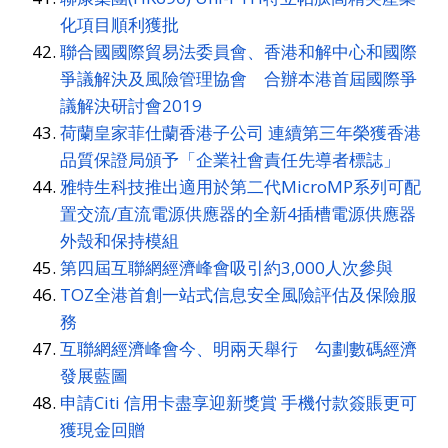
化項目順利獲批
聯合國國際貿易法委員會、香港和解中心和國際
爭議解決及風險管理協會 合辦本港首屆國際爭
議解決研討會2019
荷蘭皇家菲仕蘭香港子公司 連續第三年榮獲香港
品質保證局頒予「企業社會責任先導者標誌」
雅特生科技推出適用於第二代MicroMP系列可配
置交流/直流電源供應器的全新4插槽電源供應器
外殼和保持模組
第四屆互聯網經濟峰會吸引約3,000人次參與
TOZ全港首創一站式信息安全風險評估及保險服
務
互聯網經濟峰會今、明兩天舉行 勾劃數碼經濟
發展藍圖
申請Citi 信用卡盡享迎新獎賞 手機付款簽賬更可
獲現金回贈