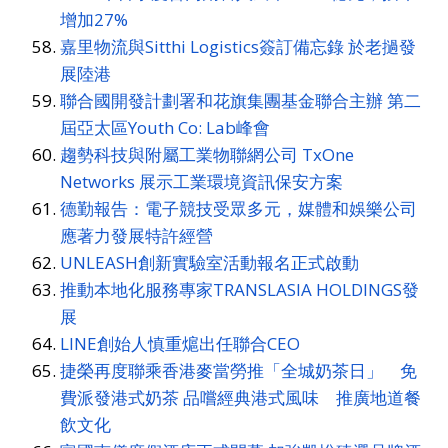
增加27%
嘉里物流與Sitthi Logistics簽訂備忘錄 於老撾發
展陸港
聯合國開發計劃署和花旗集團基金聯合主辦 第二
屆亞太區Youth Co: Lab峰會
趨勢科技與附屬工業物聯網公司 TxOne
Networks 展示工業環境資訊保安方案
德勤報告：電子競技受眾多元，媒體和娛樂公司
應著力發展特許經營
UNLEASH創新實驗室活動報名正式啟動
推動本地化服務專家TRANSLASIA HOLDINGS發
展
LINE創始人慎重熩出任聯合CEO
捷榮再度聯乘香港麥當勞推「全城奶茶日」 免
費派發港式奶茶 品嚐經典港式風味 推廣地道餐
飲文化