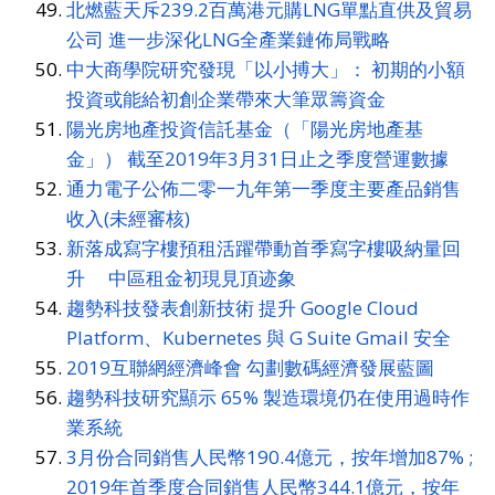
北燃藍天斥239.2百萬港元購LNG單點直供及貿易
公司 進一步深化LNG全產業鏈佈局戰略
中大商學院研究發現「以小搏大」： 初期的小額
投資或能給初創企業帶來大筆眾籌資金
陽光房地產投資信託基金（「陽光房地產基
金」） 截至2019年3月31日止之季度營運數據
通力電子公佈二零一九年第一季度主要產品銷售
收入(未經審核)
新落成寫字樓預租活躍帶動首季寫字樓吸納量回
升 中區租金初現見頂迹象
趨勢科技發表創新技術 提升 Google Cloud
Platform、Kubernetes 與 G Suite Gmail 安全
2019互聯網經濟峰會 勾劃數碼經濟發展藍圖
趨勢科技研究顯示 65% 製造環境仍在使用過時作
業系統
3月份合同銷售人民幣190.4億元，按年增加87% ;
2019年首季度合同銷售人民幣344.1億元，按年