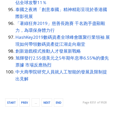
佔全球攻擊11％
泰國之夜將「創意泰國」精神精彩呈現於香港國
際影視展
「著綠狂奔2019」慈善長跑賽 千名跑手盡顯毅
力，為環保身體力行
HashKey2019數碼資產全球峰會匯聚行業領袖 展
現如何帶領數碼資產從江湖走向廟堂
創新遊戲模式推動人才發展新戰略
旭輝發行2.55億美元之5年期年息率6.55%的優先
票據 市場反應熱烈
中大商學院研究人員就人工智能的發展及限制提
出見解
Page 8351 of 9928
START
PREV
…
NEXT
END