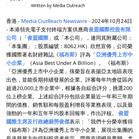
Written by
Media Outreach
香港 -
Media OutReach Newswire
- 2024年10月24日
- 本港領先電子支付終端方案供應商
俊盟國際控股有限
公司
（「
俊盟國際
」或「本公司」，連同其附屬公司：
「本集團」；股票編號：8062.HK）欣然宣佈，公司榮
獲國際著名財經雜誌《
福布斯
》評為「
亞洲優秀上市中
小企業
」（Asia Best Under A Billion）。 《福布斯》
「亞洲優秀上市中小企業」殊榮旨在表揚亞太地區表現
出色，並能長期持續發展的企業。評審每年均會從區內
超過20,000上市企業中，根據各自綜合評分，挑選200
位上榜企業。上述綜合評分包括企業最近一年和三年期
間的債務、銷售額和每股盈利增長等業務表現，以及最
強勁的一年和五年平均股本回報率，作出評核。
俊盟
國際主席及行政總裁勞俊傑
表示：「我們十分榮幸獲得
《福布斯》評為亞洲優秀上市中小企業，展現出集團的
長遠發展方向得到投資者肯定。營商市場瞬息萬變，尤