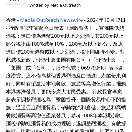
Written by
Media Outreach
香港 -
Media OutReach Newswire
- 2024年10月17日
- 行政長官李家超今日發表《施政報告》，宣佈降低烈
酒稅：進口價為港幣200元以上之烈酒，其200元以上
部分稅率由100%減至10%，200元及以下部分，及原
進口價200元港幣或以下之烈酒，稅率則維持不變。對
此減稅新政，珍酒李渡集團有限公司（「珍酒李渡」，
「集團」或「公司」，股份代號：06979.HK）表示高
度讚賞。這不僅為整個香港烈酒及白酒進口產業帶來利
好，同時有望激活本地餐飲、旅遊等高增值行業，推動
本港經濟發展，更能令廣大市民受惠。 行政長官李家
超表示調整烈酒稅為「鞏固提升」國際貿易中心下的措
施，通過促進烈酒貿易，帶動物流和倉儲、旅遊和高端
餐飲消費等高增值產業發展，參考2008年本港取消紅
酒稅帶動紅酒貿易的成功經驗，遂調整烈酒稅。有數據
統計，比對2008年及2023年的相關數據，紅酒進口及