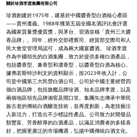
關於珍酒李渡集團有限公司
珍酒創建於1975年，建基於中國醬香型白酒核心產區
——貴州遵義。1988年獲第五屆全國名酒評比會評選
為國家質量獎優質獎，與茅台、習酒並稱「貴州三大醬
香品牌」。同年，經外交部禮賓司、經貿部交際司和人
民大會堂管理局認可，成為兩大國宴醬酒。 珍酒李渡
作為中國領先的白酒集團，致力於提供多種白酒產品，
包括醬香型、兼香型和濃香型，以醬香型白酒為核心。
據弗若斯特沙利文的資料顯示，按2023年收入計，公
司是中國第三大民營白酒公司。公司於中國主要經營四
個白酒品牌，包括旗艦品牌珍酒、知名品牌李渡，以及
兩個地區領先品牌湘窖及開口笑。集團矢志傳承中華民
族古老的傳統白酒釀造技術，並再度創新，為老技藝注
入新活力，打造出不少標誌性產品。公司致力於開發品
類豐富、芳香醇厚的白酒產品，以滿足消費者的多樣喜
好，把握更廣泛的市場機遇，弘揚中國傳統白酒文化。