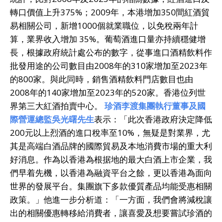
轉口價值上升375%；2009年，本港增加350間紅酒貿
易相關公司，新增1000個就業職位，以免稅兩年計
算，業界收入增加 35%。葡萄酒進口量亦持續穩健增
長，根據政府統計處公布的數字，從事進口酒精飲料作
批發用途的公司數目由2008年的310家增加至2023年
的800家。與此同時，銷售酒精飲料門店數目也由
2008年的140家增加至2023年的520家。香港位列世
界第三大紅酒拍賣中心。
珍酒李渡集團執行董事及國
際營運總監吳光曙先生
表示：「此次香港政府決定降低
200元以上烈酒的進口稅率至10%，無疑是對業界，尤
其是高端白酒品牌的國際貿易及本地消費市場的重大利
好消息。作為以香港為根据地的最大白酒上市企業，我
們早着先機，以香港為融資平台之餘，更以香港為面向
世界的發展平台。集團旗下多款優質產品均能受惠相關
政策。」他進一步分析道：「一方面，我們會將減稅讓
出的相關優惠轉移給消費者，讓喜愛及想要嘗試珍酒的