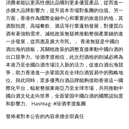
消費者能以更高性價比品嚐到更多優質產品，從而進一
步擴大品牌影響力，提升資本市場對集團的估值。另一
方面，香港作為國際金融中心和重要的旅遊目的地，其
酒類拍賣、高端餐飲、酒店等行業蓬勃發展，對優質白
酒有著強勁需求。減稅政策無疑將推動整個產業鏈的進
一步發展，從而惠及廣大市民。」 香港無疑是中國白
酒出海的踏板，其關稅政策的調整直接牽動中國白酒的
出口競爭力。珍酒李渡相信，此次烈酒稅的削減必將為
本港乃至全國白酒市場注入新的活力，促進白酒出海競
爭，助力香港進一步鞏固其在全球白酒貿易中的戰略地
位。與此同時，眾多優秀白酒品牌能夠借助香港這一國
際化平台，輻射整個東南亞乃至全球市場，共同推動中
國白酒文化走向世界，全面鞏固中國白酒的國際認知度
和影響力。 Hashtag: #珍酒李渡集團
發佈者對本公告的內容承擔全部責任