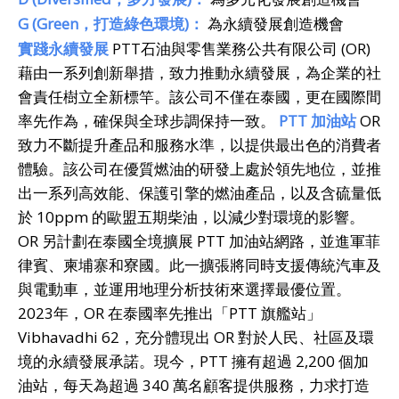
G (Green
，打造綠色環境
)
：
為永續發展創造機會
實踐永續發展
PTT石油與零售業務公共有限公司 (OR)
藉由一系列創新舉措，致力推動永續發展，為企業的社
會責任樹立全新標竿。該公司不僅在泰國，更在國際間
率先作為，確保與全球步調保持一致。
PTT
加油站
OR
致力不斷提升產品和服務水準，以提供最出色的消費者
體驗。該公司在優質燃油的研發上處於領先地位，並推
出一系列高效能、保護引擎的燃油產品，以及含硫量低
於 10ppm 的歐盟五期柴油，以減少對環境的影響。
OR 另計劃在泰國全境擴展 PTT 加油站網路，並進軍菲
律賓、柬埔寨和寮國。此一擴張將同時支援傳統汽車及
與電動車，並運用地理分析技術來選擇最優位置。
2023年，OR 在泰國率先推出「PTT 旗艦站」
Vibhavadhi 62，充分體現出 OR 對於人民、社區及環
境的永續發展承諾。現今，PTT 擁有超過 2,200 個加
油站，每天為超過 340 萬名顧客提供服務，力求打造