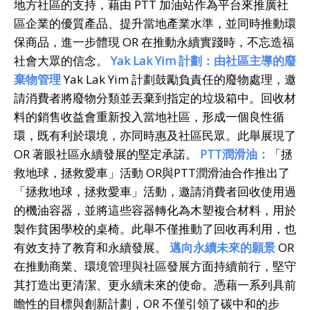
地方社區的支持，藉由 PTT 加油站作為平台來推廣社
區企業的優質產品、提升當地產業水準，並同時推動環
保商品，進一步體現 OR 在推動永續實踐時，不忘造福
社會大眾的信念。
Yak Lak Yim
計劃：由社區主導的廢
棄物管理
Yak Lak Yim 計劃鼓勵負責任的廢物處理，邀
請消費者將廢物分類並丟棄到指定的垃圾箱中。回收材
料的銷售收益會重新投入當地社區，形成一個良性循
環，既有利於環境，亦同時惠及社區民眾。此舉展現了
OR 著眼社區永續發展的堅定承諾。
PTT
潤滑油：
「拯
救地球，拯救愛車」活動 OR與PTT潤滑油合作推出了
「拯救地球，拯救愛車」活動，邀請消費者回收使用過
的機油容器，並將這些容器轉化為木塑複合材料，用於
製作貧困學校的桌椅。此舉不僅推動了回收再利用，也
有效支持了教育和永續發展。
邁向永續未來的願景
OR
在推動商業、環境管理與社區發展方面持續前行，堅守
其打造出更清潔、更永續未來的使命。憑藉一系列具前
瞻性的目標與創新計劃，OR 不僅引領了碳中和的步