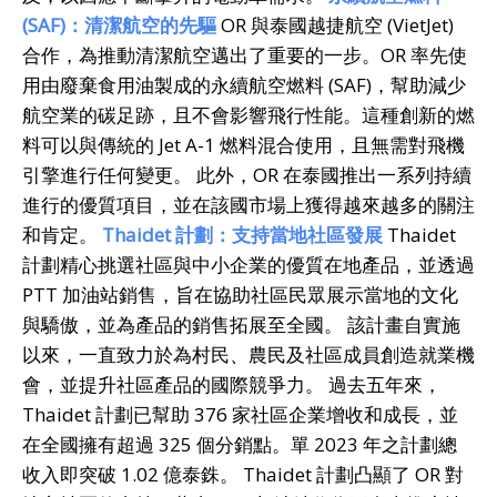
(SAF)
：清潔航空的先驅
OR 與泰國越捷航空 (VietJet)
合作，為推動清潔航空邁出了重要的一步。OR 率先使
用由廢棄食用油製成的永續航空燃料 (SAF)，幫助減少
航空業的碳足跡，且不會影響飛行性能。這種創新的燃
料可以與傳統的 Jet A-1 燃料混合使用，且無需對飛機
引擎進行任何變更。 此外，OR 在泰國推出一系列持續
進行的優質項目，並在該國市場上獲得越來越多的關注
和肯定。
Thaidet
計劃：支持當地社區發展
Thaidet
計劃精心挑選社區與中小企業的優質在地產品，並透過
PTT 加油站銷售，旨在協助社區民眾展示當地的文化
與驕傲，並為產品的銷售拓展至全國。 該計畫自實施
以來，一直致力於為村民、農民及社區成員創造就業機
會，並提升社區產品的國際競爭力。 過去五年來，
Thaidet 計劃已幫助 376 家社區企業增收和成長，並
在全國擁有超過 325 個分銷點。單 2023 年之計劃總
收入即突破 1.02 億泰銖。 Thaidet 計劃凸顯了 OR 對