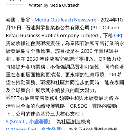
Written by
Media Outreach
泰國，曼谷 -
Media OutReach Newswire
- 2024年10
月16日 - 石油與零售業務公共有限公司 (PTT Oil and
Retail Business Public Company Limited，下稱
OR
)
勇於承擔社會與環境責任，為泰國石油和零售行業的永
續發展樹立全新標準。該目標是在 2030 年實現碳中
和，並在 2050 年達成溫室氣體淨零排放。OR 致力於
持續提升各項業務，不僅強調品質和可靠性，同時也著
重在各個層面推動更清潔、更永續的社會環境。OR 希
望在推動業務、環境和社區共同進步的同時，能在泰國
及全球舞台上展示其永續發展的龐大潛力。
在
清晰且全面的永續發展戰略「OR SDG」戰略的帶動
下，公司的使命基於三大核心支柱：
S (Small
，小處著眼
)
：
為社區創造機會
D (Diversified
，多方發展
)
：
為多元化發展創造機會