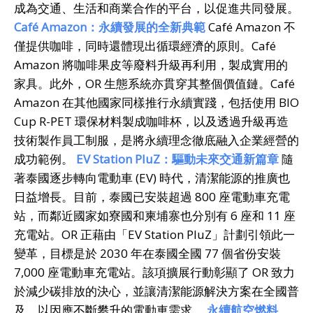
成為交通、生活和商業合作的平台，以促進共同發展。
Caf
é
Amazon
：永續發展的全新典範
Café Amazon 不
僅提供咖啡，同時還體現出循環經濟的原則。Café
Amazon 將咖啡果皮等廢料升級再利用，製成實用的
家具。此外，OR 生態系統亦貫穿其整個價值鏈。Café
Amazon 在其他國家同樣推行永續實踐，包括使用 BIO
Cup R-PET 環保材料製成咖啡杯，以及透過升級再造
技術製作員工制服，是將永續理念徹底融入企業經營的
成功範例。
EV Station PluZ
：驅動未來交通新篇章
隨
著泰國逐步轉向電動車 (EV) 時代，清潔能源的推廣也
日益增長。目前，泰國已安裝超過 800 座電動車充電
站，而鄰近國家如寮國和柬埔寨也分別有 6 座和 11 座
充電站。OR 正藉由「EV Station PluZ」計劃引領此一
變革，目標是於 2030 年在泰國全國 77 個省份安裝
7,000 座電動車充電站。該項擴展行動彰顯了 OR 致力
於減少碳排放的決心，並讓清潔能源解決方案在全國普
及，以因應不斷攀升的電動車需求。
永續航空燃料