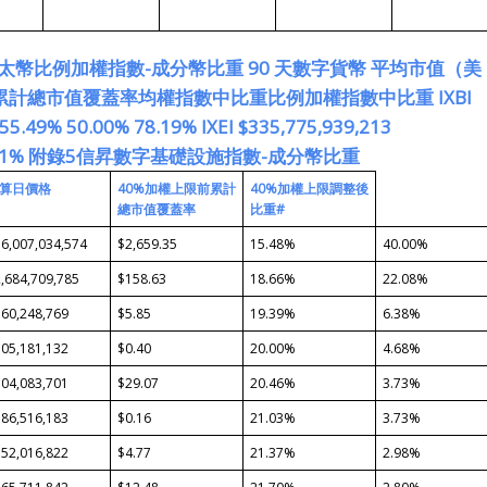
以太幣比例加權指數-成分幣比重
90
天數字貨幣 平均市
值（美
累計總市
值覆蓋率
均權指數
中比重
比例加權指
數中比重
IXBI
 55.49% 50.00% 78.19% IXEI $335,775,939,213
81%
附錄
5
信昇
數字基礎設施指數
-
成分幣比重
算日價格
40%
加權上限前
累計
40%
加權上限
調整後
總市值覆蓋率
比重
#
6,007,034,574
$2,659.35
15.48%
40.00%
,684,709,785
$158.63
18.66%
22.08%
60,248,769
$5.85
19.39%
6.38%
05,181,132
$0.40
20.00%
4.68%
04,083,701
$29.07
20.46%
3.73%
86,516,183
$0.16
21.03%
3.73%
52,016,822
$4.77
21.37%
2.98%