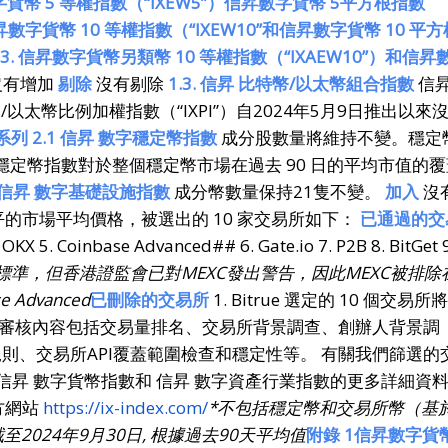
昇數字貨幣 5 等權指數（“IXEW5”）信昇數字貨幣 5平方根指數
. 信昇數字貨幣 10 等權指數（“IXEW10”和信昇數字貨幣 10 平方
2.3. 信昇數字貨幣另類幣 10 等權指數（“IXAEW10”）和信昇
沒有增加
剔除
沒有剔除
1.3. 信昇 比特幣/以太幣組合指數
信
幣/以太幣比例加權指數（“IXPI”）自2024年5月9日推出以來
系列 2.1 信昇 數字穩定幣指數
成分股數量將維持不變。穩定
字穩定幣指數對於整個穩定幣市場在過去 90 日的平均市值的覆
.2信昇 數字基礎設施指數
成分幣數量保持21隻不變。
加入
沒
的市場平均價格，被選出的 10 家交易所如下：
已通過的交
 OKX 5. Coinbase Advanced## 6. Gate.io 7. P2B 8. BitGet 
標準，但香港證監會已對MEXC發出警告，因此MEXC被排除
 Advanced
已刪除的交易所
1. Bitrue 選定的 10 個交易所
易所審核內容包括交易量排名、交易所背景調查、創辦人背景調
中規則、交易所API覆蓋範圍檢查和穩定性等。 有關我們篩選的
信昇 數字貨幣指數和 信昇 數字資產行業指數的更多詳細資
方網站
https://ix-index.com/
*
不包括穩定幣和交易所幣（基
截至
2024年9月30日, 根據過去90天平均值
附錄
1
信昇數字貨