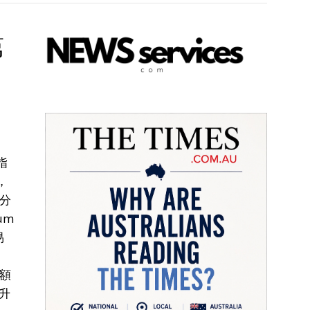
第
指
，
分
eum
易
易額
上升