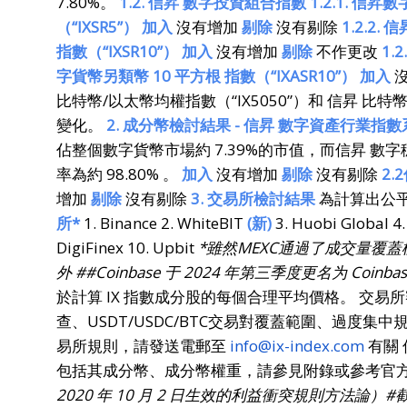
7.80%。
1.2. 信昇 數字投資組合指數 1.2.1. 信
（“IXSR5”） 加入
沒有增加
剔除
沒有剔除
1.2.2
指數（“IXSR10”） 加入
沒有增加
剔除
不作更改
1.
字貨幣另類幣 10 平方根 指數（“IXASR10”） 加入
比特幣/以太幣均權指數（“IX5050”）和 信昇 比特
變化。
2. 成分幣檢討結果 - 信昇 數字資產行業指數
佔整個數字貨幣市場約 7.39%的市值，而信昇 數
率為約 98.80% 。
加入
沒有增加
剔除
沒有剔除
2
增加
剔除
沒有剔除
3. 交易所檢討結果
為計算出公平
所*
1. Binance 2. WhiteBIT
(新)
3. Huobi Global 4.
DigiFinex 10. Upbit
*雖然MEXC通過了成交量覆蓋
外 ##Coinbase 于 2024 年第三季度更名为 Coinbase
於計算 IX 指數成分股的每個合理平均價格。 交
查、USDT/USDC/BTC交易對覆蓋範圍、過度集
易所規則，請發送電郵至
info@ix-index.com
有關 
包括其成分幣、成分幣權重，請參見附錄或參考官
2020
年
10
月
2
日生效的利益衝突規則方法論）
#