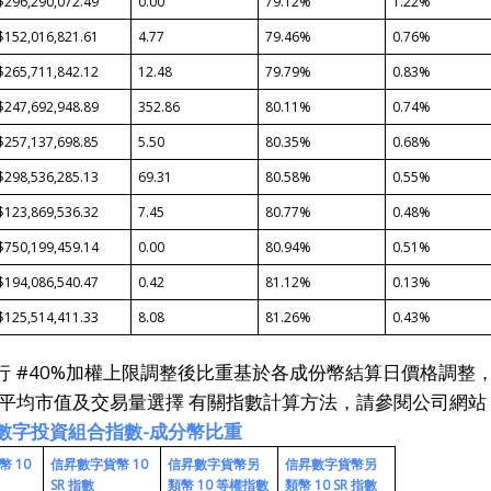
$296,290,072.49
0.00
79.12%
1.22%
$152,016,821.61
4.77
79.46%
0.76%
$265,711,842.12
12.48
79.79%
0.83%
$247,692,948.89
352.86
80.11%
0.74%
$257,137,698.85
5.50
80.35%
0.68%
$298,536,285.13
69.31
80.58%
0.55%
$123,869,536.32
7.45
80.77%
0.48%
$750,199,459.14
0.00
80.94%
0.51%
$194,086,540.47
0.42
81.12%
0.13%
$125,514,411.33
8.08
81.26%
0.43%
量排行 #40%加權上限調整後比重基於各成份幣結算日價格調整
天平均市值及交易量選擇 有關指數計算方法，請參閱公司網站
 數字投資組合指數-成分幣比重
幣
10
信昇
數字貨幣
10
信昇
數字貨幣
另
信昇
數字貨幣
另
SR
指數
類幣
10
等權指數
類幣
10 SR
指數