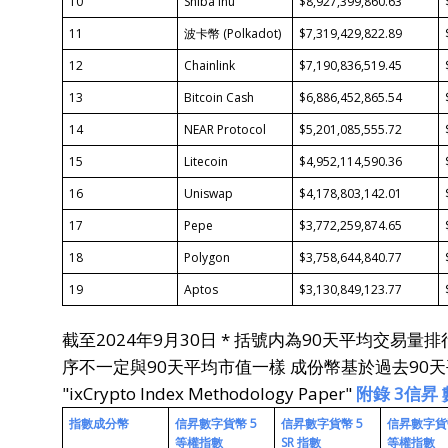
10
Shiba Inu
$8,927,399,860.63
11
波卡幣 (Polkadot)
$7,319,429,822.89
12
Chainlink
$7,190,836,519.45
13
Bitcoin Cash
$6,886,452,865.54
14
NEAR Protocol
$5,201,085,555.72
15
Litecoin
$4,952,114,590.36
16
Uniswap
$4,178,803,142.01
17
Pepe
$3,772,259,874.65
18
Polygon
$3,758,644,840.77
19
Aptos
$3,130,849,123.77
截至2024年9月30日 * 括號内為90天平均交易
序不一定與90天平均市值一樣 成份幣基於過去90
"ixCrypto Index Methodology Paper"
附錄
3
信昇
指數成分幣
信昇
數字貨幣
5
信昇
數字貨幣
5
信昇
數字貨
等權指數
SR
指數
等權指數