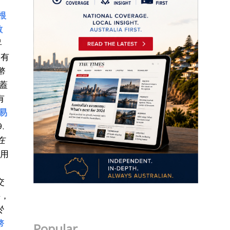
根
數
昇
沒有
幣
蓋
有
易
9.
在
將用
交
料，
於
幣
Popular