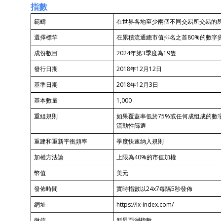
指數
範疇
在世界各地至少兩個不同交易所交易的
選擇標竿
在累積流通總市值排名之首80%的數字
成份數目
2024年第3季度為19隻
發行日期
2018年12月12日
基準日期
2018年12月3日
基本數量
1,000
重組規則
如果覆蓋率低於75%或任何成组成的數
流動性篩選
重建和重新平衡頻率
季度快速纳入規則
加權方法論
上限為40%的市值加權
幣值
美元
發佈時間
實時指數以24x7每隔5秒發佈
網址
https://ix-index.com/
微信
新昇亞洲指數