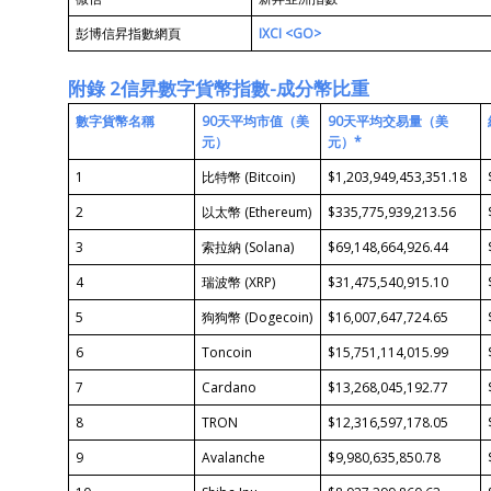
彭博信昇指數網頁
IXCI <GO>
附錄
2
信昇數字貨幣指數
-
成分幣比重
數字貨幣名稱
90
天平均市值
（美
90
天平均交易量
（美
元）
元）
*
1
比特幣 (Bitcoin)
$1,203,949,453,351.18
2
以太幣 (Ethereum)
$335,775,939,213.56
3
索拉納 (Solana)
$69,148,664,926.44
4
瑞波幣 (XRP)
$31,475,540,915.10
5
狗狗幣 (Dogecoin)
$16,007,647,724.65
6
Toncoin
$15,751,114,015.99
7
Cardano
$13,268,045,192.77
8
TRON
$12,316,597,178.05
9
Avalanche
$9,980,635,850.78