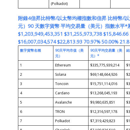
(Polkadot)
附錄
4
信昇
比特幣
/
以太幣均權指數和
信昇 比特幣/
元）
90
天數字貨幣 平
均交易量（美元）
指數水平
*
$1,203,949,453,351 $31,255,973,738 $15,846.66
$16,007,034,574 $22,813.93 70.97% 50.00% 21.
數字貨幣名稱
90
天平均市值
（美
90
天平均交易量
（美
結
元）
元）
*
1
Ethereum
$335,775,939,214
$1
2
Solana
$69,148,664,926
$2
3
Toncoin
$15,751,114,016
$3
4
Cardano
$13,268,045,193
$3
5
Avalanche
$9,980,635,851
$3
6
TRON
$12,316,597,178
$3
7
Polkadot
$7,319,429,823
$1