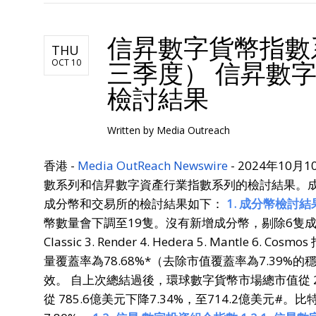
信昇數字貨幣指數系
THU
三季度） 信昇數
OCT 10
檢討結果
Written by
Media Outreach
香港 -
Media OutReach Newswire
- 2024年1
數系列和信昇數字資產行業指數系列的檢討結果。成分
成分幣和交易所的檢討結果如下：
1. 成分幣檢討結果
幣數量會下調至19隻。沒有新增成分幣，剔除6隻
Classic 3. Render 4. Hedera 5. Mantl
量覆蓋率為78.68%*（去除市值覆蓋率為7.39%
效。 自上次總結過後，環球數字貨幣市場總市值從 2.42
從 785.6億美元下降7.34%，至714.2億美