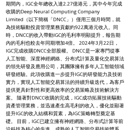
期間內，IGC全年總收入達2.27億港元，其中今年完成
收購的Deep Neural Computing Company
Limited（以下簡稱「DNCC」）僅用三個月時間，就
為技術驅動投資管理業務貢獻約922萬港元收入。同
時，DNCC的收入帶動IGC的毛利率明顯提升，報告期
內的毛利也較去年同期增加4倍。 2024年3月22日，
IGC完成收購DNCC全部股權。 DNCC是一家專門從事
人工智能、深度神經網絡、分布式計算及量化交易算法
的領先研發及應用公司，其團隊擁有多年人工智能領域
研發經驗。此項收購進一步提升IGC的研發能力及技術
實力，實現人工智能交易算法的持續升級迭代，為客戶
提供更具針對性和更高效率的交易策略及技術解決方
案。 隨著對DNCC收購的完成，IGC成功拓展技術驅動
資產管理業務，並迅速產生高毛利的收入，優化並顯著
提升IGC的收入結構和質素，為IGC策略轉型奠定基
礎。 目前，IGC已建立擁有神經網路、分布式計算等前
沿科技為核心的先進、成熟的人工智能交易技術體系，