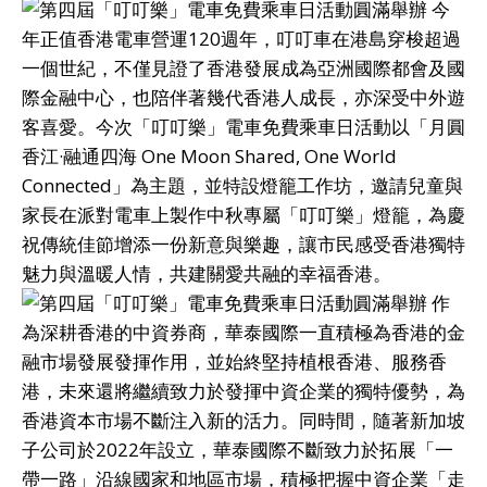
今
年正值香港電車營運120週年，叮叮車在港島穿梭超過
一個世紀，不僅見證了香港發展成為亞洲國際都會及國
際金融中心，也陪伴著幾代香港人成長，亦深受中外遊
客喜愛。今次「叮叮樂」電車免費乘車日活動以「月圓
香江·融通四海 One Moon Shared, One World
Connected」為主題，並特設燈籠工作坊，邀請兒童與
家長在派對電車上製作中秋專屬「叮叮樂」燈籠，為慶
祝傳統佳節增添一份新意與樂趣，讓市民感受香港獨特
魅力與溫暖人情，共建關愛共融的幸福香港。
作
為深耕香港的中資券商，華泰國際一直積極為香港的金
融市場發展發揮作用，並始終堅持植根香港、服務香
港，未來還將繼續致力於發揮中資企業的獨特優勢，為
香港資本市場不斷注入新的活力。同時間，隨著新加坡
子公司於2022年設立，華泰國際不斷致力於拓展「一
帶一路」沿線國家和地區市場，積極把握中資企業「走