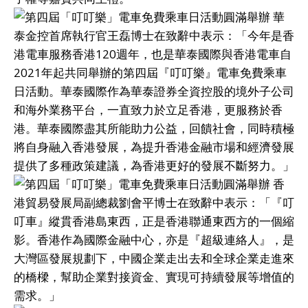
華
泰金控首席執行官王磊博士在致辭中表示：「今年是香
港電車服務香港120週年，也是華泰國際與香港電車自
2021年起共同舉辦的第四屆『叮叮樂』電車免費乘車
日活動。華泰國際作為華泰證券全資控股的境外子公司
和海外業務平台，一直致力於立足香港，更服務於香
港。華泰國際盡其所能助力公益，回饋社會，同時積極
將自身融入香港發展，為提升香港金融市場和經濟發展
提供了多種政策建議，為香港更好的發展不斷努力。」
香
港貿易發展局副總裁劉會平博士在致辭中表示：「『叮
叮車』縱貫香港島東西，正是香港聯通東西方的一個縮
影。香港作為國際金融中心，亦是『超級連絡人』，是
大灣區發展規劃下，中國企業走出去和全球企業走進來
的橋樑，幫助企業對接資金、實現可持續發展等增值的
需求。」