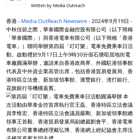
Written by
Media Outreach
香港 -
Media OutReach Newswire
- 2024年9月19日 -
中秋佳節之際，華泰國際金融控股有限公司（以下簡稱
「華泰國際」）與香港電車有限公司（以下簡稱「香港
電車」）聯同舉辦第四屆「叮叮樂」電車免費乘車日活
動。啟動禮於9月17日上午9時30分假石塘咀屈地街電
車廠圓滿舉辦，邀請來自香港政商界、外國駐港領事館
代表及中外資企業高管出席，包括香港貿易發展局、香
港特區立法會、新加坡領事館、滙豐銀行、渣打銀行、
花旗銀行等機構嘉賓。
本
次活動由華泰金控首席執行官王磊、香港特區立法會議
員李惟宏、香港特區立法會議員嚴剛、新加坡領事館總
領事王首毅、香港貿易發展局副總裁劉會平、香港電車
有限公司董事總經理戴弘博、香港網上經紀協會主席伍
子權等嘉賓共同主禮。