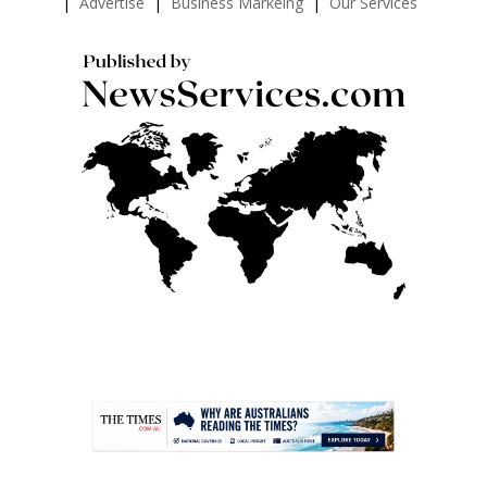
Advertise
Business Markeing
Our Services