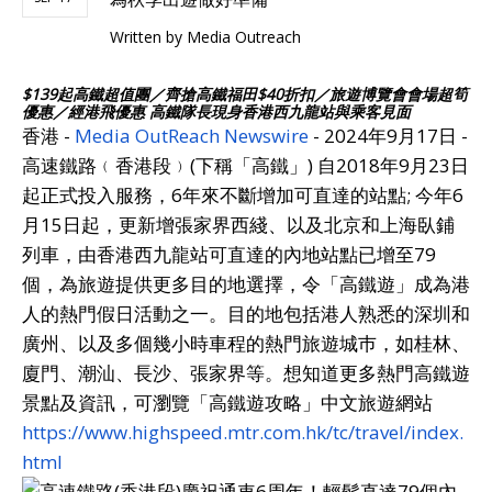
Written by
Media Outreach
$139起高鐵超值團／齊搶高鐵福田$40折扣／旅遊博覽會會場超筍
優惠／經港飛優惠 高鐵隊長現身香港西九龍站與乘客見面
香港 -
Media OutReach Newswire
- 2024年9月17日 -
高速鐵路﹙香港段﹚(下稱「高鐵」) 自2018年9月23日
起正式投入服務，6年來不斷增加可直達的站點; 今年6
月15日起，更新增張家界西綫、以及北京和上海臥鋪
列車，由香港西九龍站可直達的內地站點已增至79
個，為旅遊提供更多目的地選擇，令「高鐵遊」成為港
人的熱門假日活動之一。目的地包括港人熟悉的深圳和
廣州、以及多個幾小時車程的熱門旅遊城巿，如桂林、
廈門、潮汕、長沙、張家界等。想知道更多熱門高鐵遊
景點及資訊，可瀏覽「高鐵遊攻略」中文旅遊網站
https://www.highspeed.mtr.com.hk/tc/travel/index.
html