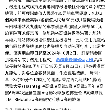
手機應用程式購買經香港國際機場飛往外地的國泰航空
機票，即可獲贈總值人民幣180元的車票優惠，包括2
個高鐵車票優惠碼 (各價值人民幣60元)及1個機場快綫
來回機場站及九龍站的車票優惠碼 (價值人民幣60元)。
旅客除可以優惠價一條龍乘搭高鐵往返香港西九龍站，
再經九龍站轉乘機場快綫往返機場外，更可使用九龍站
的市區預辦登機服務預辦登機及自助託運行李，非常方
便。優惠期由即日起至2024年10月2日。 詳情請參閱
携程網站或手機應用程式。
高鐵隊長同你
say Hi
高鐵
隊長將於高鐵6周年正日當天(即9月23日)，現身香港西
九龍站，與各位旅客見見面，作近距離接觸。 時間：
早上8時30分至12時期間 地點: 香港西九龍站B1層(近
票務大堂) Hashtag: #高鐵 #高鐵6歲 #高鐵6周年 #高
鐵6周年秋遊超值團 #香港秋季旅遊博覽會 #高鐵隊長
#MTRMobile #高鐵慶祝活動 #高鐵旅遊