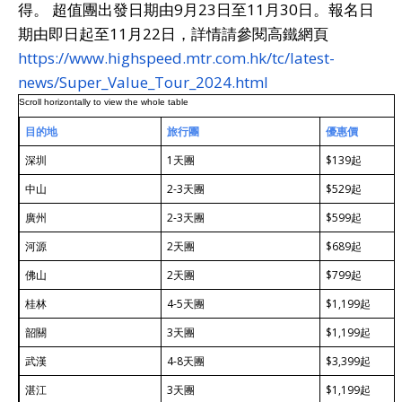
得。 超值團出發日期由9月23日至11月30日。報名日
期由即日起至11月22日，詳情請參閱高鐵網頁
https://www.highspeed.mtr.com.hk/tc/latest-
news/Super_Value_Tour_2024.html
目的地
旅行團
優惠價
深圳
1天團
$139起
中山
2-3天團
$529起
廣州
2-3天團
$599起
河源
2天團
$689起
佛山
2天團
$799起
桂林
4-5天團
$1,199起
韶關
3天團
$1,199起
武漢
4-8天團
$3,399起
湛江
3天團
$1,199起