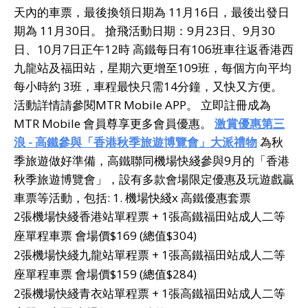
天內的車票，最後換領日期為 11月16日，最後出發日
期為 11月30日。 搶飛活動日期：9月23日、9月30
日、10月7日正午12時 高鐵每日有106班車往返香港西
九龍站及福田站，星期六更增至109班，每個方向平均
每小時約 3班，車程最快只需14分鐘，又快又方便。
活動詳情請參閱MTR Mobile APP。 立即註冊成為
MTR Mobile 會員尊享更多會員優惠。
激賞優惠第三
浪
- 高鐵參與「香港秋季旅遊博覽會」大派禮物
為秋
季旅遊做好準備，高鐵聯同機場快綫參與9月的「香港
秋季旅遊博覽會」，設有多款會場限定優惠及玩遊戲贏
車票等活動，包括: 1. 機場快綫x 高鐵優惠套票
2張機場快綫香港站單程票 + 1張高鐵福田站成人二等
座單程車票 會場價$169 (總值$304)
2張機場快綫九龍站單程票 + 1張高鐵福田站成人二等
座單程車票 會場價$159 (總值$284)
2張機場快綫青衣站單程票 + 1張高鐵福田站成人二等