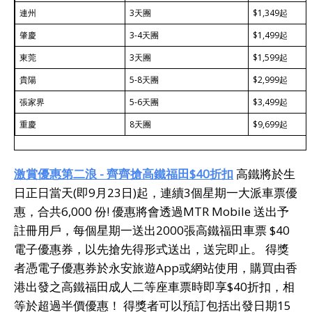
連州
3天團
$1,349起
肇慶
3-4天團
$1,499起
東莞
3天團
$1,599起
貴陽
5-8天團
$2,999起
張家界
5-6天團
$3,499起
重慶
8天團
$9,699起
激賞優惠第二浪
- 齊齊搶高鐵福田$40折扣
高鐵將於生
日正日當天(即9月23日)起，連續3個星期一大派車票優
惠，合共6,000 份! 優惠將會透過MTR Mobile 送出予
註冊用戶，每個星期一送出2000張高鐵福田車票 $40
電子優惠券，以先搶先得形式送出，送完即止。 得獎
者憑電子優惠券於永安旅遊App或網站使用，購買由香
港出發之高鐵福田成人二等座車票時即享$40折扣，相
等於超過半價優惠！ 得獎者可以預訂包括出發日期15