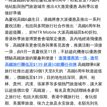
為慶祝高鐵6歲生日，港鐵將會大派優惠及推出一系列
慶祝活動，包括與多間旅行社合作推出「高鐵6周年秋
遊超值團」、於MTR Mobile 大派高鐵福田$40折扣、
香港秋季旅遊博覽會會場限定優惠、及內地經港飛優惠
等，高鐵隊長更會現身與乘客見面會，推廣活動一浪接
一浪，由9月一直慶祝至11月，不妨趁此機會以優惠價
體驗高鐵旅遊的樂趣和便捷！
激賞優惠第一浪
- 激筍
高鐵旅行團低至$139 超過50款團任你揀
高鐵聯乘6家
旅行社推出超過50個1天至8天的「高鐵6周年秋遊超值
團」，價錢低至$139，目的地包括深圳、廣州、桂
林、貴州、武漢、張家界等多個熱門旅遊城巿，讓大家
以超值價出發「高鐵遊」。 報名及查詢請聯絡各參與
之旅行社: 包括大航假期、香港中國旅行社 、食玩假
期、美麗華旅遊、味力之旅及永安旅遊。名額先到先