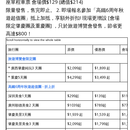
座單程車票 會場價$129 (總值$214)
限量發售，售完即止。 2. 即場報名參加「高鐵6周年秋
遊超值團」抵上加抵，享額外折扣! 現場更增設 [會場
限定肇慶團及重慶團] ，只於旅遊博覽會發售，節省更
高達$800！
旅行團
原價
優惠價
會場
旅遊博覽會限定團
* 廣西肇慶純玩3 天團
$2,099起
$1,899 起
* 重慶5天團
$4,299起
$3,499 起
高鐵
6周年秋遊超值團 - 折上折
深圳美食1天團
$299起
$139起
$11
廣州順德美食2 天團
$1039起
$789起
$77
肇慶美景3天團
$1,939 起
$1,539 起
$1,4
肇慶美景美食3 天團
$2,099起
$1,799起
$1,7