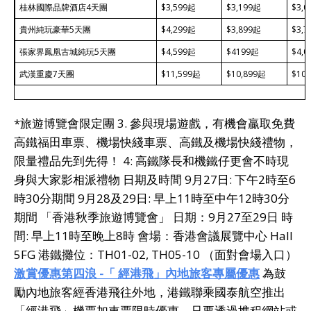
桂林國際品牌酒店4天團
$3,599起
$3,199起
$3,
貴州純玩豪華5天團
$4,299起
$3,899起
$3,7
張家界鳳凰古城純玩5天團
$4,599起
$4199起
$4,0
武漢重慶7天團
$11,599起
$10,899起
$10,
*旅遊博覽會限定團 3. 參與現場遊戲，有機會贏取免費
高鐵福田車票、機場快綫車票、高鐵及機場快綫禮物，
限量禮品先到先得！ 4: 高鐵隊長和機鐵仔更會不時現
身與大家影相派禮物 日期及時間 9月27日: 下午2時至6
時30分期間 9月28及29日: 早上11時至中午12時30分
期間 「香港秋季旅遊博覽會」 日期：9月27至29日 時
間: 早上11時至晚上8時 會場：香港會議展覽中心 Hall
5FG 港鐵攤位：TH01-02, TH05-10 （面對會場入口）
激賞優惠第四浪
-「 經港飛」內地旅客專屬優惠
為鼓
勵內地旅客經香港飛往外地，港鐵聯乘國泰航空推出
「經港飛」機票加車票限時優惠，只要透過携程網站或